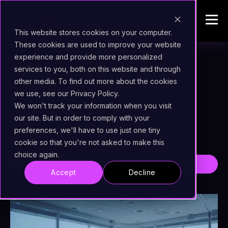
This website stores cookies on your computer.
These cookies are used to improve your website
experience and provide more personalized
Un accès
immédiat et
services to you, both on this website and through
other media. To find out more about the cookies
sécurisé
à l’information
we use, see our Privacy Policy.
We won't track your information when you visit
ARender est un viewer haute performance qui
our site. But in order to comply with your
permet de visualiser, annoter et protéger vos
preferences, we'll have to use just one tiny
documents directement dans vos applications
cookie so that you're not asked to make this
choice again.
Essayez-le dès maintenant !
Accept
Decline