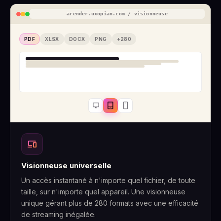
arender.uxopian.com / visionneuse
PDF
XLSX
DOCX
PNG
+280
desktop_windows
tablet_mac
smartphone
devices
Visionneuse universelle
Un accès instantané à n'importe quel fichier, de toute
taille, sur n'importe quel appareil. Une visionneuse
unique gérant plus de 280 formats avec une efficacité
de streaming inégalée.