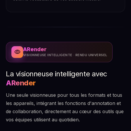
performances trimestre après trimestre.
bolt
schedule
rule_settings
IMPACT
IMPACT
IMPACT
insights
IMPACT
Fini les cycles de développement complexes.
Moins de tris manuels, des transferts accélérés
Une véritable agilité opérationnelle sans
Des processus modifiés et déployés en
et des SLA respectés même en période de pic
nécessiter de refonte technique à chaque
Des processus qui gagnent sans cesse en
quelques jours, et non en plusieurs sprints.
d'activité.
changement de politique ou de conformité.
rapidité, optimisés sur des preuves tangibles
ARender
plutôt que sur de simples hypothèses.
visibility
VISIONNEUSE INTELLIGENTE · RENDU UNIVERSEL
La visionneuse intelligente avec
ARender
Une seule visionneuse pour tous les formats et tous
les appareils, intégrant les fonctions d'annotation et
de collaboration, directement au cœur des outils que
vos équipes utilisent au quotidien.