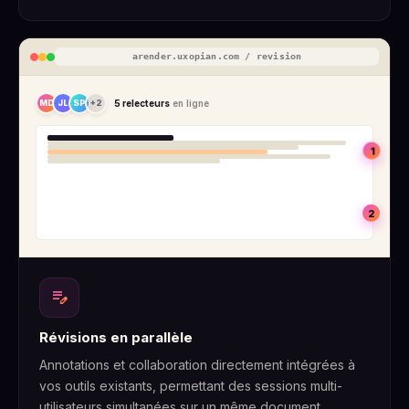
arender.uxopian.com / revision
MD
JL
SP
+2
5 relecteurs
en ligne
1
2
edit_note
Révisions en parallèle
Annotations et collaboration directement intégrées à
vos outils existants, permettant des sessions multi-
utilisateurs simultanées sur un même document.