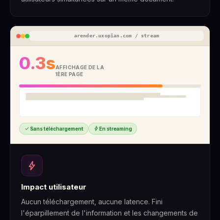
arender.uxopian.com / stream
0.3s
AFFICHAGE DE LA
1ÈRE PAGE
check
bolt
Sans téléchargement
En streaming
bolt
Impact utilisateur
Aucun téléchargement, aucune latence. Fini
l'éparpillement de l'information et les changements de