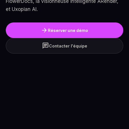
FlowerDocs, la visionneuse intelligente ARender,
et Uxopian AI.
arrow_forward
Réserver une démo
chat
Contacter l'équipe