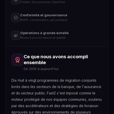
FileNet, Documentum, OpenText
Conformité et gouvernance
verified
RGPD, conservation, gel juridique
Opérations à grande échelle
settings_suggest
Mises à jour en masse et qualité
Ce que nous avons accompli
Migration de données et contenus
Conformité et gouvernance
Opérations à grande échelle
workspace_premium
database
verified
settings_suggest
ensemble
Toute source, toute échelle
RGPD, conservation, découverte légale
Opérations de contenu en continu
De 2016 à aujourd'hui
Dix-huit à vingt programmes de migration conjoints
livrés dans les secteurs de la banque, de l'assurance
et du secteur public. Fast2 s'est imposé comme le
moteur privilégié de nos équipes communes, soutenu
par des accélérateurs et des stratégies de livraison
éprouvés sur des environnements de plusieurs