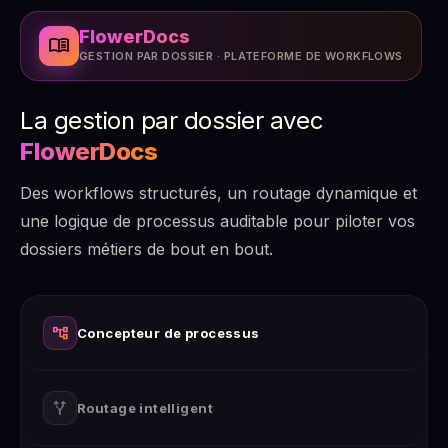
FlowerDocs
menu_book
GESTION PAR DOSSIER · PLATEFORME DE WORKFLOWS
La gestion par dossier avec
FlowerDocs
Des workflows structurés, un routage dynamique et
une logique de processus auditable pour piloter vos
dossiers métiers de bout en bout.
account_tree
Concepteur de processus
alt_route
Routage intelligent