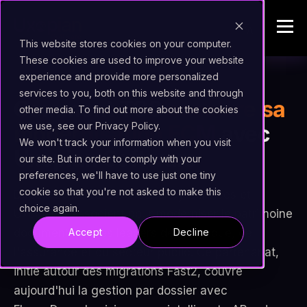
This website stores cookies on your computer.
These cookies are used to improve your website
experience and provide more personalized
services to you, both on this website and through
Comment TCS
accélère sa
other media. To find out more about the cookies
we use, see our Privacy Policy.
modernisation ECM
avec
We won't track your information when you visit
Uxopian Software
our site. But in order to comply with your
preferences, we'll have to use just one tiny
cookie so that you're not asked to make this
Depuis 2016, Tata Consultancy Services et
choice again.
Uxopian s'associent pour moderniser le patrimoine
documentaire des leaders de la banque, de
Accept
Decline
l'assurance et du secteur public. Ce partenariat,
initié autour des migrations Fast2, couvre
aujourd'hui la gestion par dossier avec