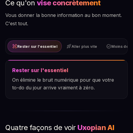
Ce qu'on
vise concrètement
Vous donner la bonne information au bon moment.
C'est tout.
center_focus_strong
rocket_launch
task_alt
Rester sur l'essentiel
Aller plus vite
Moins de r
Rester sur l'essentiel
On élimine le bruit numérique pour que votre
to-do du jour arrive vraiment à zéro.
Quatre façons de voir
Uxopian AI