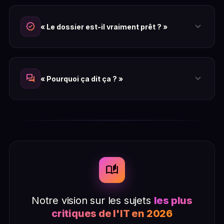
expand_more
verified
« Le dossier est-il vraiment prêt ? »
expand_more
forum
« Pourquoi ça dit ça ? »
auto_stories
Notre vision sur les sujets
les plus
critiques de l'IT en 2026