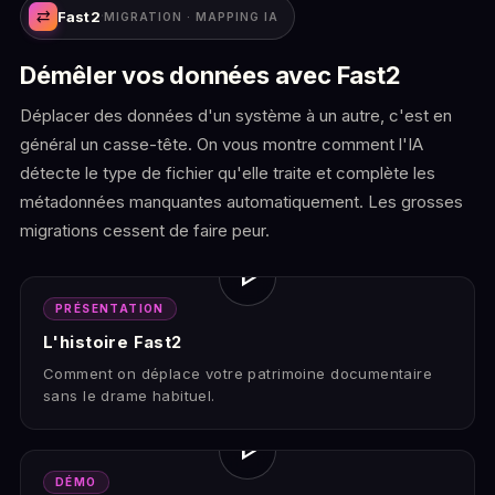
sync_alt
Fast2
·
MIGRATION · MAPPING IA
Démêler vos données avec
Fast2
Déplacer des données d'un système à un autre, c'est en
général un casse-tête. On vous montre comment l'IA
détecte le type de fichier qu'elle traite et complète les
métadonnées manquantes automatiquement. Les grosses
migrations cessent de faire peur.
play_arrow
PRÉSENTATION
L'histoire Fast2
Comment on déplace votre patrimoine documentaire
sans le drame habituel.
play_arrow
DÉMO