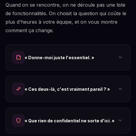
Quand on se rencontre, on ne déroule pas une liste
de fonctionnalités. On choisit la question qui coûte le
plus d'heures à votre équipe, et on vous montre
comment ça change.
expand_more
summarize
« Donne-moi juste l'essentiel. »
expand_more
compare_arrows
« Ces deux-là, c'est vraiment pareil ? »
expand_more
shield
« Que rien de confidentiel ne sorte d'ici. »