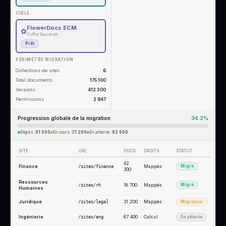
CIBLE
FlowerDocs ECM
✿
Coffre Souverain
Prêt
PÉRIMÈTRE MIGRATION
Collections de sites
6
Total documents
175 100
Versions
412 300
Permissions
2 847
Progression globale de la migration
42.9%
Migrés :
61 000
En cours :
31 200
En attente :
82 900
SITE
URL
DOCS
DROITS
STATUT
42
Finance
Mappés
Migré
/sites/finance
300
Ressources
18 700
Mappés
Migré
/sites/rh
Humaines
Juridique
31 200
Mappés
/sites/legal
Migration
Ingénierie
67 400
Calcul
/sites/eng
En attente