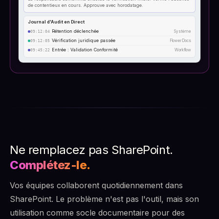
de contentieux en cours. Approuve avec horodatage.
Journal d'Audit en Direct
Rétention déclenchée
Système
09:12:04
Vérification juridique passée
FlowerDocs
09:12:05
Entrée : Validation Conformité
Workflow
09:45:22
Ne remplacez pas SharePoint.
Complétez-le.
Vos équipes collaborent quotidiennement dans
SharePoint. Le problème n'est pas l'outil, mais son
utilisation comme socle documentaire pour des