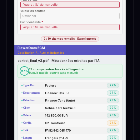
Requis : Saisie manuelle
Valeur du contrat
Optionnel
Confidentialité
*
Requis : Saisie manuelle
0 / 10 champs remplis : Étape ignorée
FlowerDocs ECM
Classification IA : Auto-métadonnées
contrat_final_v3.pdf : Métadonnées extraites par l'IA
12 champs auto-classés à l'ingestion
97%
IA multi-modèle : aucune saisie manuelle
Facture
✦
Type Doc
99%
Finance: Ops EU
✦
Département
97%
Finance-7ans (Auto)
✦
Rétention
98%
Schneider Electric SE
✦
Client
99%
142 890,00 EUR
✦
Valeur
96%
C2 : Restreint
✦
Confid.
94%
FR 82 542 065 479
✦
TVA
97%
Français (fr-FR)
✦
Langue
99%