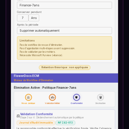
Finance-7ans
Conserver pendant
7
Ans
Après la période
Supprimer automatiquement
Limitations
Pas de workflow de revue d'élimination.
Pas d'approbation multi-étapes avant suppression.
Pas de validation par les métiers.
Nécessite Microsoft Purview (+licence).
Rétention théorique : non appliquée
FlowerDocs ECM
Moteur de Workflow d'Élimination
Élimination Active : Politique Finance-7ans
⚖
✍
🛡
🗑
Revue Juridique
Validation Métier
Conformité
Destruction
Validation Conformité
⚖
Étape 3 sur 4 : Déclenchement automatique par la politique
Journal d'Audit Immuable
NF Z42-013
Le responsable conformité effectue la vérification finale. Vérifie l'absence