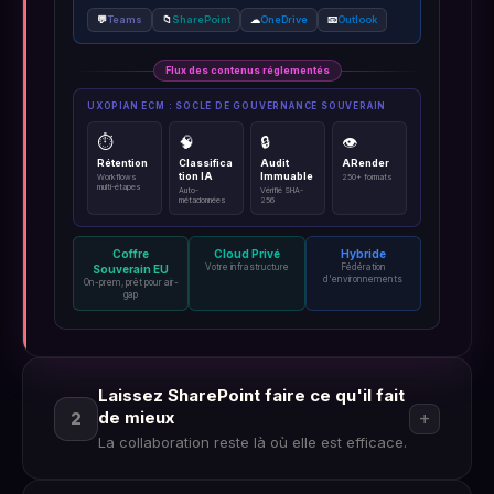
💬
Teams
📁
SharePoint
☁
OneDrive
📧
Outlook
Flux des contenus réglementés
UXOPIAN ECM : SOCLE DE GOUVERNANCE SOUVERAIN
⏱
🧠
🔒
👁
Rétention
Classifica
Audit
ARender
tion IA
Immuable
Workflows
250+ formats
multi-étapes
Auto-
Vérifié SHA-
métadonnées
256
Coffre
Cloud Privé
Hybride
Votre infrastructure
Fédération
Souverain EU
d'environnements
On-prem, prêt pour air-
gap
Laissez SharePoint faire ce qu'il fait
de mieux
add
2
La collaboration reste là où elle est efficace.