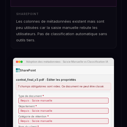
workflow d'élimination natif. Nécessite Microsoft
Purview et des licences additionnelles pour aller au-
SHAREPOINT
delà du basique.
Les colonnes de métadonnées existent mais sont
peu utilisées car la saisie manuelle rebute les
utilisateurs. Pas de classification automatique sans
outils tiers.
Adoption des métadonnées : Saisie Manuelle vs Classification IA
SharePoint
contrat_final_v3.pdf : Éditer les propriétés
7 champs obligatoires sont vides. Ce document ne peut être classé.
Type de document
*
Requis : Saisie manuelle
Département
*
Requis : Saisie manuelle
Catégorie de rétention
*
Requis : Saisie manuelle
Nom du client
*