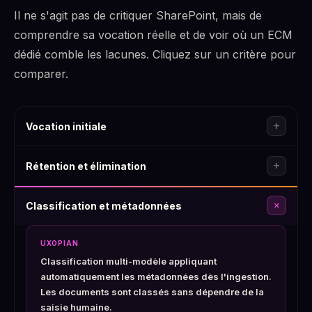
Il ne s'agit pas de critiquer SharePoint, mais de
comprendre sa vocation réelle et de voir où un ECM
dédié comble les lacunes. Cliquez sur un critère pour
comparer.
add
Vocation initiale
add
UXOPIAN
Rétention et élimination
Conçu pour la gestion de contenu d'entreprise :
ingestion, classification, rétention, gouvernance et
add
UXOPIAN
Classification et métadonnées
recherche à grande échelle.
Politiques de rétention natives avec workflows
d'élimination configurables. Le records
UXOPIAN
management est une fonction cœur, pas un ajout.
SHAREPOINT
Classification multi-modèle appliquant
Collaboration et co-édition de documents au sein de
automatiquement les métadonnées dès l'ingestion.
l'écosystème Microsoft 365. C'est son point fort.
Les documents sont classés sans dépendre de la
SHAREPOINT
saisie humaine.
Labels de rétention disponibles, mais limités. Aucun