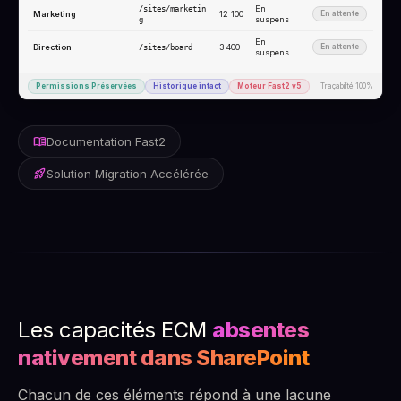
En
/sites/marketin
Marketing
12 100
En attente
suspens
g
En
Direction
3 400
En attente
/sites/board
suspens
Permissions Préservées
Historique intact
Moteur Fast2 v5
Traçabilité 100%
menu_book
Documentation Fast2
rocket_launch
Solution Migration Accélérée
Les capacités ECM
absentes
nativement dans SharePoint
Chacun de ces éléments répond à une lacune