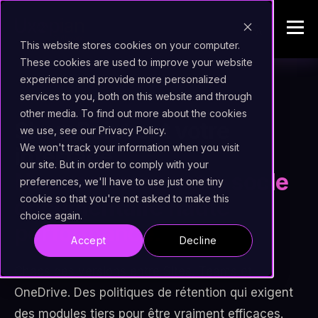
This website stores cookies on your computer.
These cookies are used to improve your website
experience and provide more personalized
services to you, both on this website and through
swap_horiz
ALTERNATIVE À SHAREPOINT
other media. To find out more about the cookies
SharePoint est votre
we use, see our Privacy Policy.
We won't track your information when you visit
interface.
our site. But in order to comply with your
Nous sommes votre socle
preferences, we'll have to use just one tiny
cookie so that you're not asked to make this
documentaire haute
choice again.
performance.
Accept
Decline
Chaos des versions entre Sites, Teams et
OneDrive. Des politiques de rétention qui exigent
des modules tiers pour être vraiment efficaces.