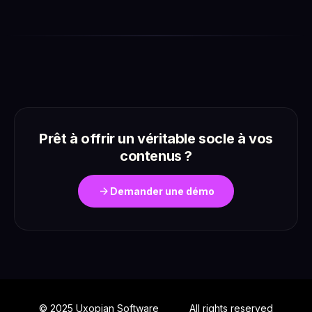
Prêt à offrir un véritable socle à vos
contenus ?
arrow_forward
Demander une démo
© 2025 Uxopian Software
All rights reserved