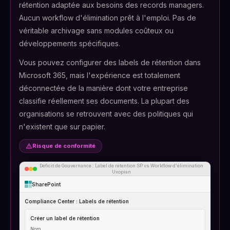
rétention adaptée aux besoins des records managers.
Aucun workflow d'élimination prêt à l'emploi. Pas de
véritable archivage sans modules coûteux ou
développements spécifiques.
Vous pouvez configurer des labels de rétention dans
Microsoft 365, mais l'expérience est totalement
déconnectée de la manière dont votre entreprise
classifie réellement ses documents. La plupart des
organisations se retrouvent avec des politiques qui
n'existent que sur papier.
warning
Risque de conformité
Déficit de Gouvernance : Label de rétention SP vs Workflow d'élimination
Uxopian
SharePoint
Compliance Center : Labels de rétention
Créer un label de rétention
Nom