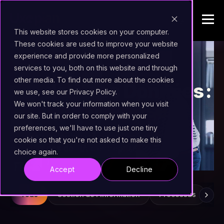
This website stores cookies on your computer.
These cookies are used to improve your website
experience and provide more personalized
L’UXOBLOG
services to you, both on this website and through
other media. To find out more about the cookies
Au-delà des Données :
we use, see our Privacy Policy.
L’IA en Entreprise
We won't track your information when you visit
our site. But in order to comply with your
preferences, we'll have to use just one tiny
Visions stratégiques, actualités produit et
cookie so that you're not asked to make this
décryptages de l’IA d’entreprise
choice again.
Accept
Decline
Tous
Gestion de l'information
Processus
Ve