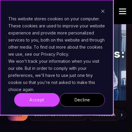
This website stores cookies on your computer.
These cookies are used to improve your website
experience and provide more personalized
L’UXOBLOG
services to you, both on this website and through
other media. To find out more about the cookies
Au-delà des Données :
we use, see our Privacy Policy.
L’IA en Entreprise
We won't track your information when you visit
our site. But in order to comply with your
preferences, we'll have to use just one tiny
Visions stratégiques, actualités produit et
cookie so that you're not asked to make this
décryptages de l’IA d’entreprise
choice again.
Accept
Decline
Tous
Gestion de l'information
Processus
Ve